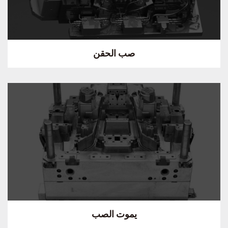
صب الحقن
يموت الصب