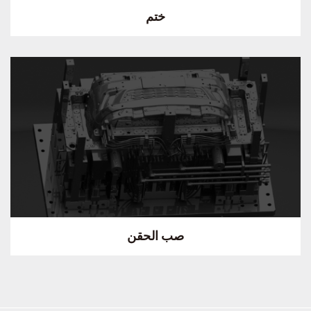
ختم
صب الحقن