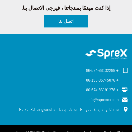
إذا كنت مهتمًا بمنتجاتنا ، فيرجى الاتصال بنا.
اتصل بنا
+ 86-574-86132288
+ 86-136-05745876
+ 86-574-86191278
info@sprexco.com
No.70, Rd. Lingyanshan, Daqi, Beilun, Ningbo, Zhejiang. China