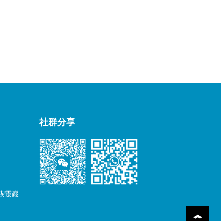
社群分享
大碶靈巖