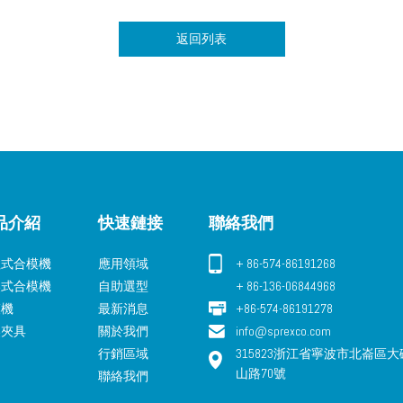
返回列表
品介紹
快速鏈接
聯絡我們
柱式合模機
應用領域
+ 86-574-86191268
壓式合模機
自助選型
+ 86-136-06844968
模機
最新消息
+86-574-86191278
壓夾具
關於我們
info@sprexco.com
行銷區域
315823浙江省寧波市北崙區
山路70號
聯絡我們